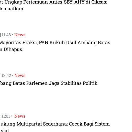
t Ungkap Pertemuan Anies-SBY-AHY di Cikeas:
Memaafkan
 11:48 •
News
 Mayoritas Fraksi, PAN Kukuh Usul Ambang Batas
n Dihapus
 12:42 •
News
ang Batas Parlemen Jaga Stabilitas Politik
 11:01 •
News
Dukung Multipartai Sederhana: Cocok Bagi Sistem
sial