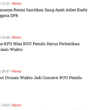
| 11:31 •
News
anasya Resmi Gantikan Sang Ayah Adies Kadir
ggota DPR
| 19:44 •
News
ua KPU Nilai RUU Pemilu Harus Perhatikan
diaan Waktu
| 18:47 •
News
ut Urusan Waktu Jadi Concern RUU Pemilu
| 14:31 •
News