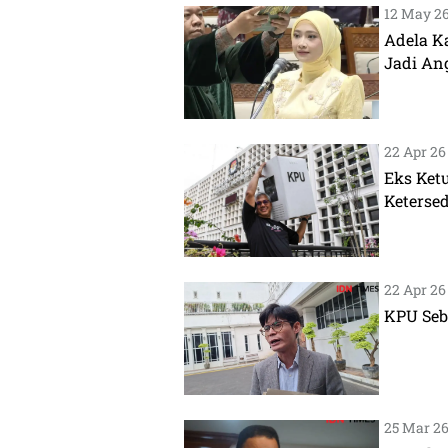
12 May 26 
Adela K
Jadi An
22 Apr 26 
Eks Ket
Keterse
22 Apr 26 
KPU Seb
25 Mar 26 