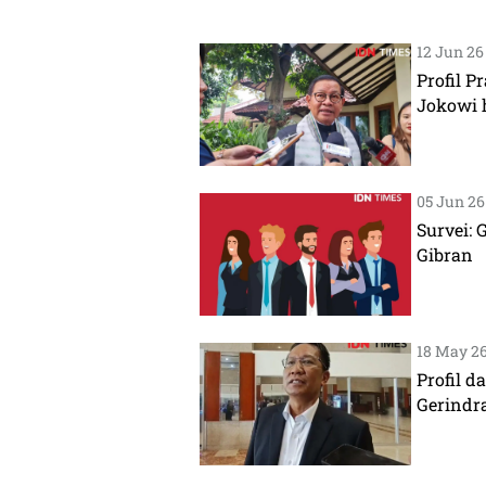
12 Jun 26 
Profil 
Jokowi 
05 Jun 26 
Survei:
Gibran
18 May 26 
Profil 
Gerindr