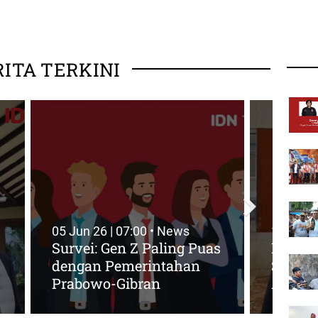
RITA TERKINI
05 Jun 26 | 07:00 • News
18 May 
Survei: Gen Z Paling Puas
Profil
dengan Pemerintahan
Supra
Prabowo-Gibran
Asal G