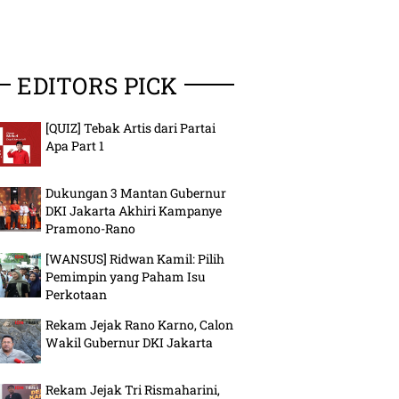
EDITORS PICK
[QUIZ] Tebak Artis dari Partai
Apa Part 1
Dukungan 3 Mantan Gubernur
DKI Jakarta Akhiri Kampanye
Pramono-Rano
[WANSUS] Ridwan Kamil: Pilih
12 May 26 | 11:31 • News
Pemimpin yang Paham Isu
Adela Kanasya Resm
26 | 21:00 • News
Perkotaan
 dan Rekam Jejak
Gantikan Sang Ayah
Rekam Jejak Rano Karno, Calon
tman, Menkum
Adies Kadir Jadi Ang
Wakil Gubernur DKI Jakarta
erindra
DPR
Rekam Jejak Tri Rismaharini,